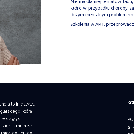
Nie ma dla niej tematów tab
które w przypadku choroby zaz
dużym mentalnym problemem
Szkolenia w ART. przeprowadz
KO
era to inicjatywa
larskiego, która
ie ciągłych
PO
 Dzięki temu nasza
al.
 mieć dostęp do