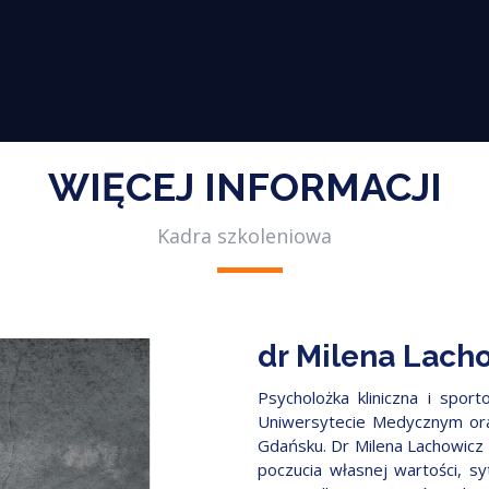
WIĘCEJ INFORMACJI
Kadra szkoleniowa
dr Milena Lach
Psycholożka kliniczna i spo
Uniwersytecie Medycznym ora
Gdańsku. Dr Milena Lachowicz 
poczucia własnej wartości, s