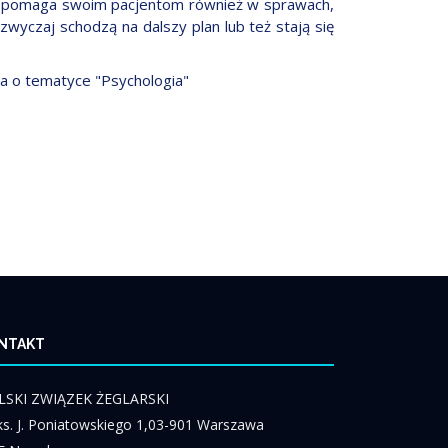
u, pomaga swoim pacjentom również w sprawach,
wyczaj schodzą na dalszy plan lub też stają się
.
a o tematyce "Psychologia"
NTAKT
LSKI ZWIĄZEK ŻEGLARSKI
 ks. J. Poniatowskiego 1,03-901 Warszawa