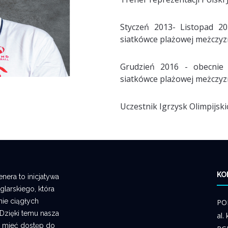
Styczeń 2013- Listopad 20
siatkówce plażowej meżczyz
Grudzień 2016 - obecnie 
siatkówce plażowej meżczyz
Uczestnik Igrzysk Olimpijski
KO
era to inicjatywa
larskiego, która
ie ciągłych
PO
 Dzięki temu nasza
al.
 mieć dostęp do