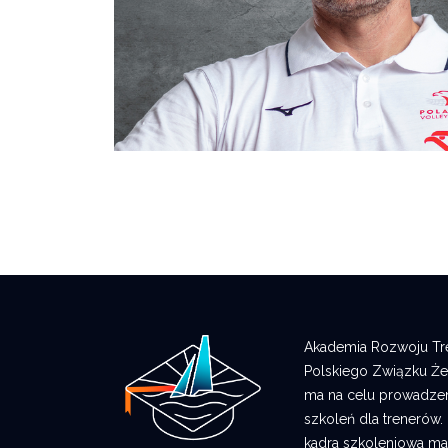
Akademia Rozwoju Tren
Polskiego Związku Żeg
ma na celu prowadzen
szkoleń dla trenerów.
kadra szkoleniowa ma