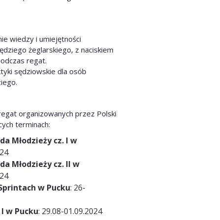
ie wiedzy i umiejętności
sędziego żeglarskiego, z naciskiem
odczas regat.
aktyki sędziowskie dla osób
ziego.
regat organizowanych przez Polski
cych terminach:
a Młodzieży cz. I w
024
a Młodzieży cz. II w
024
Sprintach w Pucku
: 26-
 I w Pucku
: 29.08-01.09.2024