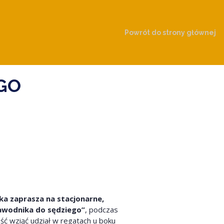
Powrót do strony głównej
GO
a zaprasza na stacjonarne,
awodnika do sędziego”
, podczas
ść wziąć udział w regatach u boku