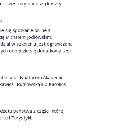
a. Uczestnicy ponoszą koszty
:
e się spotkanie online z
ią Michałem Jodłowskim.
dział w szkoleniu jest ograniczona.
nych odbędzie się dodatkowy test
akt z koordynatorem Akademii
awicz- Rutkowską lub Karoliną
żetu państwa z części, której
tu i Turystyki.