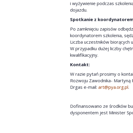
i wyżywienie podczas szkoleni
dojazdu.
Spotkanie z koordynatorem
Po zamknięciu zapisów odbędzi
koordynatorem szkolenia, sędz
Liczba uczestników biorących u
W przypadku dużej liczby chęt
kwalifikacyjny.
Kontakt:
W razie pytań prosimy o kont
Rozwoju Zawodnika- Martyną R
Drgas e-mail:
art@pya.org.pl
.
Dofinansowano ze środków bud
dysponentem jest Minister Spor