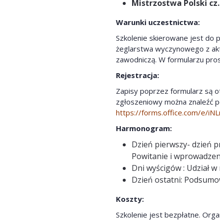
Mistrzostwa Polski cz.
Warunki uczestnictwa:
Szkolenie skierowane jest do 
żeglarstwa wyczynowego z akt
zawodniczą. W formularzu prosi
Rejestracja:
Zapisy poprzez formularz są o
zgłoszeniowy można znaleźć po
https://forms.office.com/e/iN
Harmonogram:
Dzień pierwszy- dzień 
Powitanie i wprowadzen
Dni wyścigów : Udział w
Dzień ostatni: Podsumo
Koszty:
Szkolenie jest bezpłatne. Org