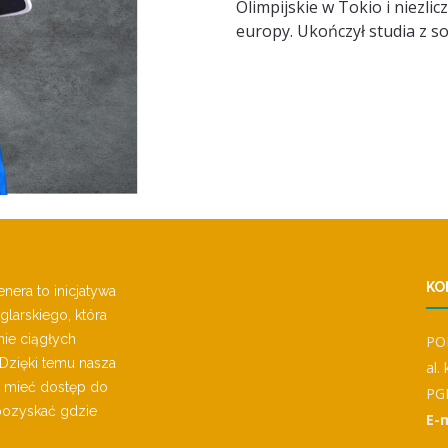
Olimpijskie w Tokio i niezli
europy. Ukończył studia z soc
KO
era to inicjatywa
larskiego, która
ie ciągłych
PO
 Dzięki temu nasza
al.
 mieć dostęp do
PG
 pozyskać gdzie
E-m