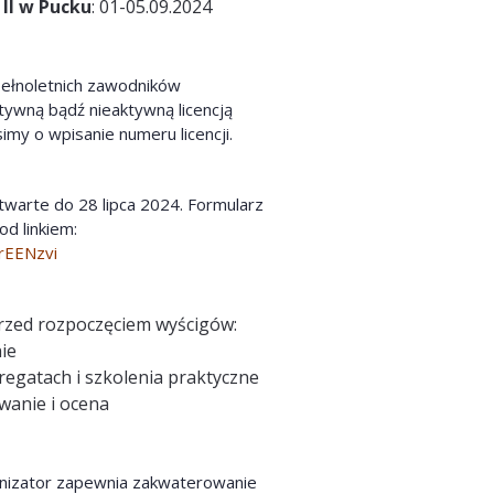
 II w Pucku
: 01-05.09.2024
pełnoletnich zawodników
ywną bądź nieaktywną licencją
my o wpisanie numeru licencji.
twarte do 28 lipca 2024. Formularz
d linkiem:
LrEENzvi
przed rozpoczęciem wyścigów:
ie
 regatach i szkolenia praktyczne
wanie i ocena
anizator zapewnia zakwaterowanie