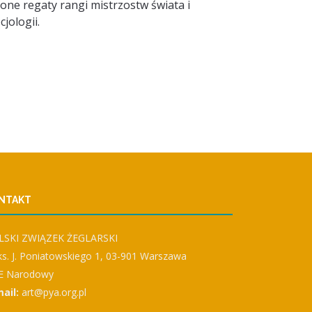
czone regaty rangi mistrzostw świata i
jologii.
NTAKT
LSKI ZWIĄZEK ŻEGLARSKI
 ks. J. Poniatowskiego 1, 03-901 Warszawa
E Narodowy
ail:
art@pya.org.pl