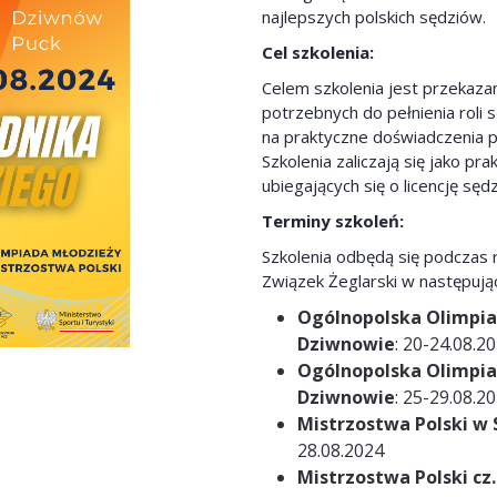
najlepszych polskich sędziów.
Cel szkolenia:
Celem szkolenia jest przekazan
potrzebnych do pełnienia roli 
na praktyczne doświadczenia p
Szkolenia zaliczają się jako pr
ubiegających się o licencję sęd
Terminy szkoleń:
Szkolenia odbędą się podczas 
Związek Żeglarski w następują
Ogólnopolska Olimpiad
Dziwnowie
: 20-24.08.2
Ogólnopolska Olimpiad
Dziwnowie
: 25-29.08.2
Mistrzostwa Polski w 
28.08.2024
Mistrzostwa Polski cz.