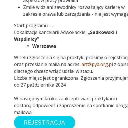
aspektów pracy prawnika
Zmile widziani zawodnicy rozważający karierę w
zakresie prawa lub zarządzania - nie jest wymag
Start programu: ....
Lokalizacje kancelarii Adwokackiej
„Sadkowski i
Wspólnicy”
Warszawa
W celu zgłoszenia się na praktyki prosimy o rejestrac
oraz przesłanie maila na adres:
art@pya.org.pl
z opis
dlaczego chcesz wziąć udział w stażu.
Liczba miejsc jest ograniczona. Zgłoszenia przyjmuj
do 27 października 2024.
W następnym kroku zaakceptowani praktykanci
dostaną odpowiedź i zaproszenie na spotkanie drog
mailową.
REJESTRACJA