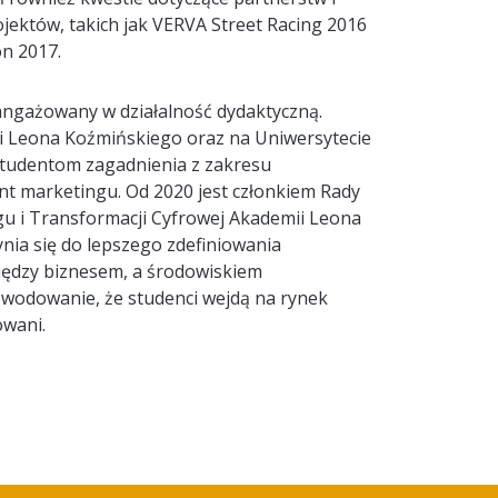
ojektów
,
takich
jak
VER
V
A
Street
Racing 2016
on
2017.
angażowany w działalność dydaktyczną.
 Leona Koźmińskiego oraz
na
Uniwersytecie
studentom zagadnienia z zakresu
nt marketingu.
Od 2020 jest c
złon
kiem
Rady
gu i Transformacji Cyfrowej Akademii Leona
ynia się do
lepszego zdefiniowania
ędzy biznesem, a środowiskiem
powodowanie
, że studenci wejdą na rynek
towani
.