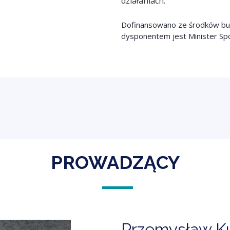
działaniach.
Dofinansowano ze środków bud
dysponentem jest Minister Spor
PROWADZĄCY
Przemysław Ku