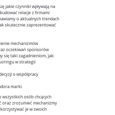
ię jakie czynniki wpływają na
budować relacje z firmami
mawiamy o aktualnych trendach
jak skutecznie zaprezentować
umienie mechanizmów
raz oczekiwań sponsorów
y się taki zagadnieniom, jak:
nsoringu w strategii
ecyzji o współpracy
adora marki.
o wszystkich osób chcących
ć oraz zrozumieć mechanizmy
ykorzystywać je w swoich