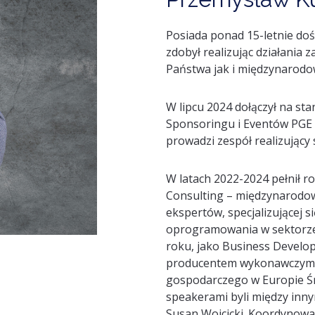
Posiada ponad 15-letnie do
zdobył realizując działania 
Państwa jak i międzynarodo
W lipcu 2024 dołączył na st
Sponsoringu i Eventów PGE P
prowadzi zespół realizujący
W latach 2022-2024 pełnił r
Consulting
–
międzynarodo
ekspertów,
specjalizując
ej
si
oprogramowania
w sektorz
roku, jako
Business Devel
producentem wykonawczy
gospodarcze
go
w Europie Ś
speakerami byli między innym
Susan
Wojcicki
.
Koordynował