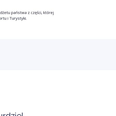
żetu państwa z części, której
tu i Turystyki.
rdziel