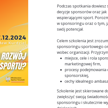
Podczas spotkania dowiesz s
decyzje sponsorów oraz jak 
wspierającymi sport. Poroz
w sponsoringu oraz o tym, 
swój potencjał.
Celem szkolenia jest zroz
sponsoringu sportowego o
wobec organizacji. Przyjrzym
miejsce, cele i rola spo
marketingowej firm,
procesy podejmowania d
sponsorskiej,
cechy idealnego ambas
Szkolenie jest skierowane d
zwiększyć swoją świadomoś
sponsoringu i skutecznie w