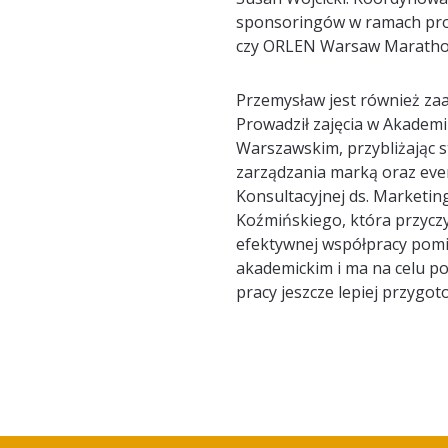
sponsoringów
w ramach
pr
czy
ORLEN
Warsaw
Marath
Przemysław
jest również za
Prowadzi
ł
zajęcia
w
Akademii
Warszawskim
,
przybliżając 
zarządzania marką oraz eve
Konsultacyjnej ds. Marketin
Koźmińskiego
, która przycz
efektywnej współpracy pomi
akademickim i
ma na celu 
pracy jeszcze lepiej przygo