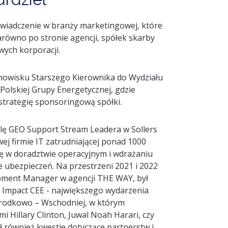
świadczenie w branży marketingowej, które
zarówno po stronie agencji, spółek skarby
wych korporacji.
anowisku Starszego Kierownika do Wydziału
olskiej Grupy Energetycznej, gdzie
 strategię sponsoringową spółki.
olę GEO
Support
Stream
Leadera
w
Sollers
w
ej
firm
ie IT zatrudniającej ponad 1000
ę w doradztwie operacyjnym i wdrażaniu
e ubezpieczeń.
Na przestrzeni 2021
i
2022
opment
Manager
w agencji
THE WAY, był
m
Impact
CEE
-
największe
go
wydarzeni
a
rodkowo – Wschodniej
, w którym
i Hillary Clinton,
Juwal
No
a
h
Harari
, czy
 również
kwestie
dotyczące
partnerstw i