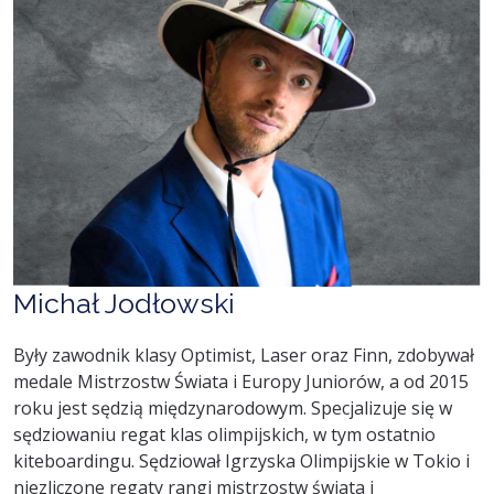
Michał Jodłowski
Były zawodnik klasy Optimist, Laser oraz Finn, zdobywał
medale Mistrzostw Świata i Europy Juniorów, a od 2015
roku jest sędzią międzynarodowym. Specjalizuje się w
sędziowaniu regat klas olimpijskich, w tym ostatnio
kiteboardingu. Sędziował Igrzyska Olimpijskie w Tokio i
niezliczone regaty rangi mistrzostw świata i