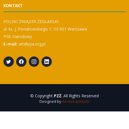
KONTAKT
POLSKI ZWIĄZEK ŻEGLARSKI
al. ks. J. Poniatowskiego 1, 03-901 Warszawa
PGE Narodowy
E-mail:
art@pya.org.pl
© Copyright
PZŻ
. All Rights Reserved
Designed by
BootstrapMade